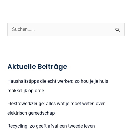
S
u
c
h
Aktuelle Beiträge
e
n
Haushaltstipps die echt werken: zo hou je je huis
n
makkelijk op orde
a
Elektrowerkzeuge: alles wat je moet weten over
c
elektrisch gereedschap
h
:
Recycling: zo geeft afval een tweede leven