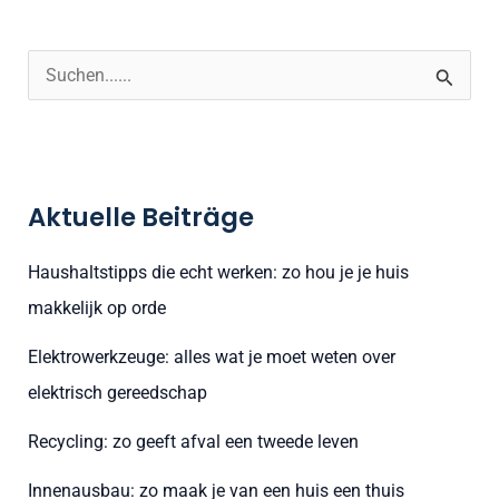
S
u
c
h
Aktuelle Beiträge
e
n
Haushaltstipps die echt werken: zo hou je je huis
n
makkelijk op orde
a
Elektrowerkzeuge: alles wat je moet weten over
c
elektrisch gereedschap
h
:
Recycling: zo geeft afval een tweede leven
Innenausbau: zo maak je van een huis een thuis