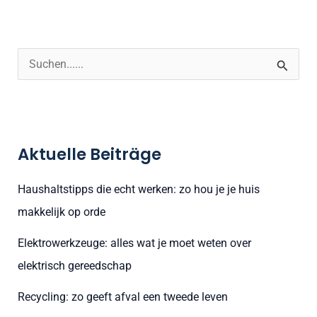
S
u
c
h
Aktuelle Beiträge
e
n
Haushaltstipps die echt werken: zo hou je je huis
n
makkelijk op orde
a
Elektrowerkzeuge: alles wat je moet weten over
c
elektrisch gereedschap
h
:
Recycling: zo geeft afval een tweede leven