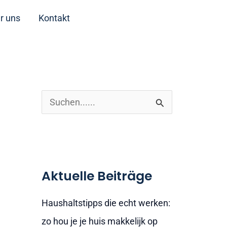
r uns
Kontakt
S
u
c
h
Aktuelle Beiträge
e
n
Haushaltstipps die echt werken:
n
zo hou je je huis makkelijk op