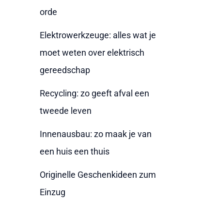
a
orde
c
Elektrowerkzeuge: alles wat je
h
moet weten over elektrisch
:
gereedschap
Recycling: zo geeft afval een
tweede leven
Innenausbau: zo maak je van
een huis een thuis
Originelle Geschenkideen zum
Einzug