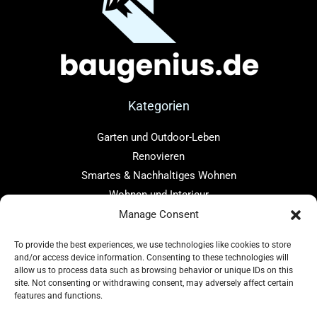
Kategorien
Garten und Outdoor-Leben
Renovieren
Smartes & Nachhaltiges Wohnen
Wohnen und Interieur
Manage Consent
Links
To provide the best experiences, we use technologies like cookies to store
Home
and/or access device information. Consenting to these technologies will
allow us to process data such as browsing behavior or unique IDs on this
Über uns
site. Not consenting or withdrawing consent, may adversely affect certain
Blog
features and functions.
Kontakt