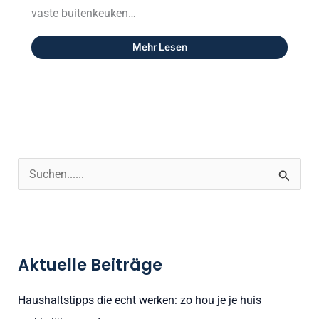
vaste buitenkeuken…
Mehr Lesen
S
u
c
h
Aktuelle Beiträge
e
n
Haushaltstipps die echt werken: zo hou je je huis
n