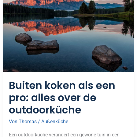
Als
Een
Pro:
Alles
Over
De
Outdoorküche
Buiten koken als een
pro: alles over de
outdoorküche
Von
Thomas
/
Außenküche
Een outdoorküche verandert een gewone tuin in een