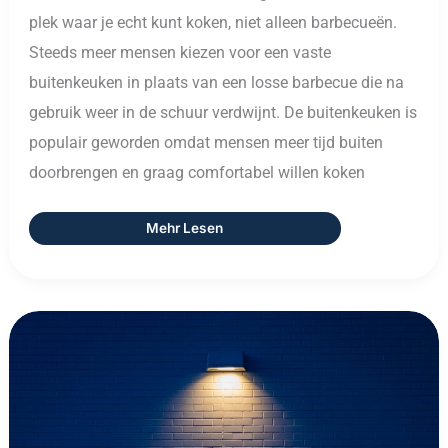
plek waar je echt kunt koken, niet alleen barbecueën.
Steeds meer mensen kiezen voor een vaste
buitenkeuken in plaats van een losse barbecue die na
gebruik weer in de schuur verdwijnt. De buitenkeuken is
populair geworden omdat mensen meer tijd buiten
doorbrengen en graag comfortabel willen koken
Mehr Lesen
Leuchten:
Het
Boek
Dat
Licht
Brengt
In
Donkere
Tijden