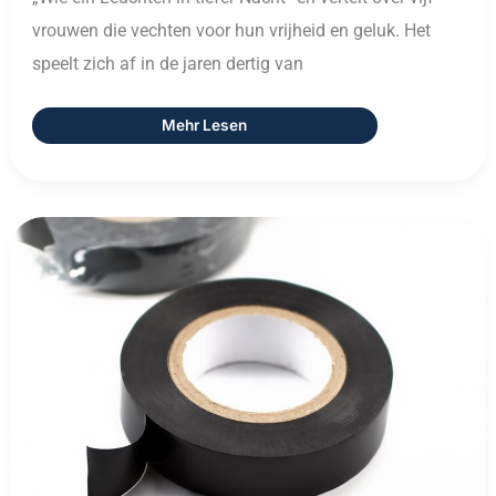
vrouwen die vechten voor hun vrijheid en geluk. Het
speelt zich af in de jaren dertig van
Mehr Lesen
Isolierung
Van
Verwarmingsbuizen:
Wat
Werkt
Het
Best
En
Waarom