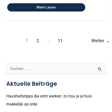
Mehr Lesen
1
2
…
11
Weiter
→
S
u
Aktuelle Beiträge
c
h
Haushaltstipps die echt werken: zo hou je je huis
e
makkelijk op orde
n