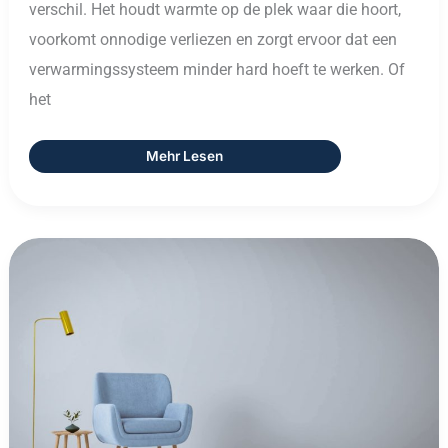
verschil. Het houdt warmte op de plek waar die hoort,
voorkomt onnodige verliezen en zorgt ervoor dat een
verwarmingssysteem minder hard hoeft te werken. Of
het
Mehr Lesen
Raumdeko:
Zo
Geef
Je
Elke
Ruimte
Een
Eigen
Sfeer