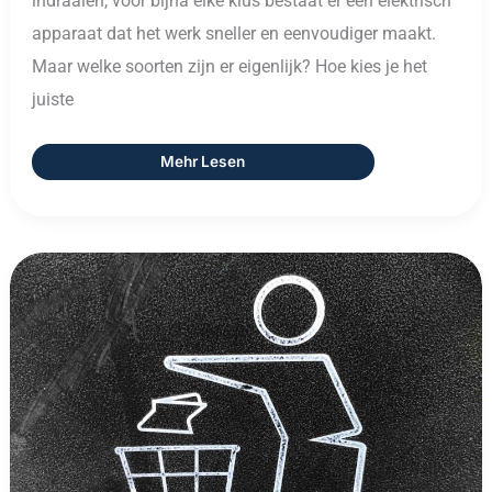
indraaien, voor bijna elke klus bestaat er een elektrisch
apparaat dat het werk sneller en eenvoudiger maakt.
Maar welke soorten zijn er eigenlijk? Hoe kies je het
juiste
Mehr Lesen
Recycling:
Zo
Geeft
Afval
Een
Tweede
Leven