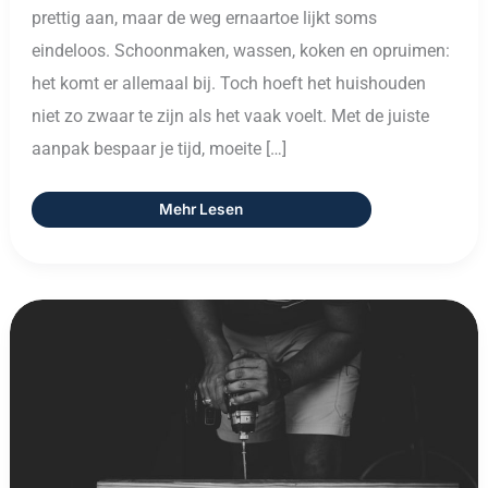
prettig aan, maar de weg ernaartoe lijkt soms
eindeloos. Schoonmaken, wassen, koken en opruimen:
het komt er allemaal bij. Toch hoeft het huishouden
niet zo zwaar te zijn als het vaak voelt. Met de juiste
aanpak bespaar je tijd, moeite […]
Mehr Lesen
Elektrowerkzeuge:
Alles
Wat
Je
Moet
Weten
Over
Elektrisch
Gereedschap