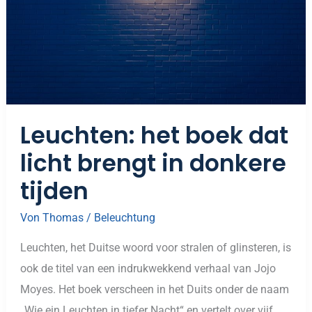
Leuchten: het boek dat
licht brengt in donkere
tijden
Von
Thomas
/
Beleuchtung
Leuchten, het Duitse woord voor stralen of glinsteren, is
ook de titel van een indrukwekkend verhaal van Jojo
Moyes. Het boek verscheen in het Duits onder de naam
„Wie ein Leuchten in tiefer Nacht“ en vertelt over vijf