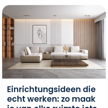
Einrichtungsideen
Die
Echt
Werken:
Zo
Maak
Je
Van
Elke
Ruimte
Iets
Moois
Einrichtungsideen die
echt werken: zo maak