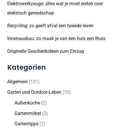
Elektrowerkzeuge: alles wat je moet weten over
n
elektrisch gereedschap
a
c
Recycling: zo geeft afval een tweede leven
h
Innenausbau: zo maak je van een huis een thuis
:
Originelle Geschenkideen zum Einzug
Kategorien
Allgemein
(101)
Garten und Outdoor-Leben
(10)
Außenküche
(2)
Gartenmöbel
(2)
Gartentipps
(2)