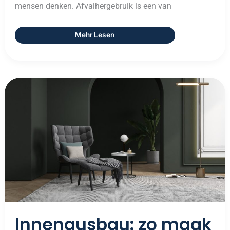
mensen denken. Afvalhergebruik is een van
Mehr Lesen
Innenausbau:
Zo
Maak
Je
Van
Een
Huis
Een
Thuis
Innenausbau: zo maak