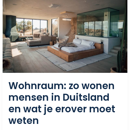
Zo
Wonen
Mensen
In
Duitsland
En
Wat
Je
Erover
Moet
Weten
Wohnraum: zo wonen
mensen in Duitsland
en wat je erover moet
weten