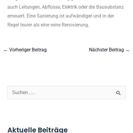
auch Leitungen, Abflüsse, Elektrik oder die Bausubstanz
erneuert. Eine Sanierung ist aufwändiger und in der
Regel teurer als eine reine Renovierung.
←
Vorheriger Beitrag
Nächster Beitrag
→
S
u
c
h
Aktuelle Beiträge
e