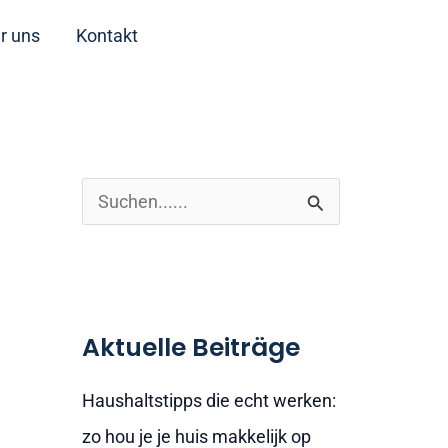
r uns
Kontakt
S
u
c
h
Aktuelle Beiträge
e
n
Haushaltstipps die echt werken:
n
zo hou je je huis makkelijk op