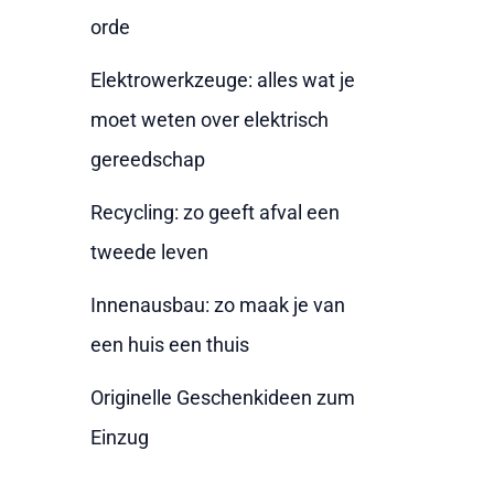
a
orde
c
Elektrowerkzeuge: alles wat je
h
moet weten over elektrisch
:
gereedschap
Recycling: zo geeft afval een
tweede leven
Innenausbau: zo maak je van
een huis een thuis
Originelle Geschenkideen zum
Einzug