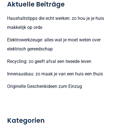
Aktuelle Beiträge
e
n
Haushaltstipps die echt werken: zo hou je je huis
n
makkelijk op orde
a
Elektrowerkzeuge: alles wat je moet weten over
c
elektrisch gereedschap
h
:
Recycling: zo geeft afval een tweede leven
Innenausbau: zo maak je van een huis een thuis
Originelle Geschenkideen zum Einzug
Kategorien