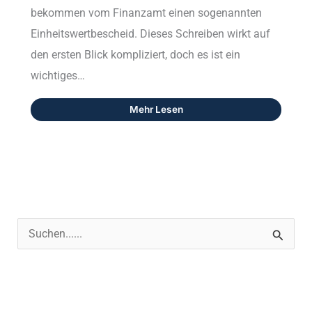
bekommen vom Finanzamt einen sogenannten
Einheitswertbescheid. Dieses Schreiben wirkt auf
den ersten Blick kompliziert, doch es ist ein
wichtiges…
Mehr Lesen
S
u
c
h