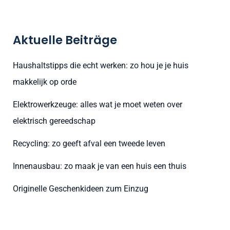
c
h
Aktuelle Beiträge
e
n
Haushaltstipps die echt werken: zo hou je je huis
n
makkelijk op orde
a
Elektrowerkzeuge: alles wat je moet weten over
c
elektrisch gereedschap
h
:
Recycling: zo geeft afval een tweede leven
Innenausbau: zo maak je van een huis een thuis
Originelle Geschenkideen zum Einzug