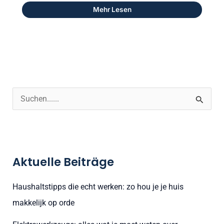
Mehr Lesen
S
u
c
h
Aktuelle Beiträge
e
n
Haushaltstipps die echt werken: zo hou je je huis
n
makkelijk op orde
a