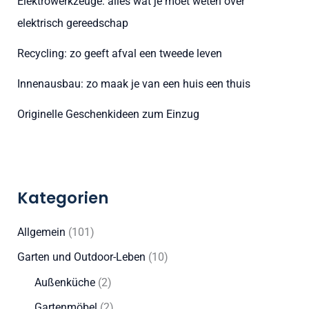
Elektrowerkzeuge: alles wat je moet weten over
c
elektrisch gereedschap
h
:
Recycling: zo geeft afval een tweede leven
Innenausbau: zo maak je van een huis een thuis
Originelle Geschenkideen zum Einzug
Kategorien
Allgemein
(101)
Garten und Outdoor-Leben
(10)
Außenküche
(2)
Gartenmöbel
(2)