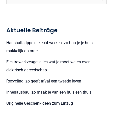
u
c
h
Aktuelle Beiträge
e
n
Haushaltstipps die echt werken: zo hou je je huis
n
makkelijk op orde
a
Elektrowerkzeuge: alles wat je moet weten over
c
elektrisch gereedschap
h
:
Recycling: zo geeft afval een tweede leven
Innenausbau: zo maak je van een huis een thuis
Originelle Geschenkideen zum Einzug