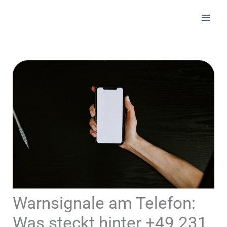
Zum
Inhalt
springen
Warnsignale am Telefon:
Was steckt hinter +49 231