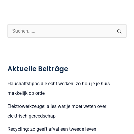
S
u
c
h
Aktuelle Beiträge
e
n
Haushaltstipps die echt werken: zo hou je je huis
n
makkelijk op orde
a
Elektrowerkzeuge: alles wat je moet weten over
c
elektrisch gereedschap
h
:
Recycling: zo geeft afval een tweede leven